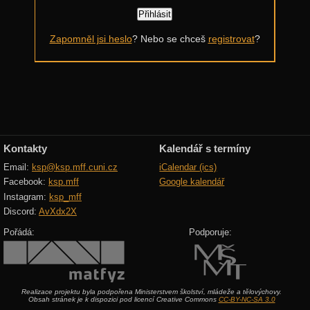
Další výzvy
Zapomněl jsi heslo
? Nebo se chceš
registrovat
?
Historické akce
Kontakty
Kalendář s termíny
Email:
ksp@ksp.mff.cuni.cz
iCalendar (ics)
Facebook:
ksp.mff
Google kalendář
Instagram:
ksp_mff
Discord:
AvXdx2X
Pořádá:
Podporuje:
Realizace projektu byla podpořena Ministerstvem školství, mládeže a tělovýchovy.
Obsah stránek je k dispozici pod licencí Creative Commons
CC-BY-NC-SA 3.0