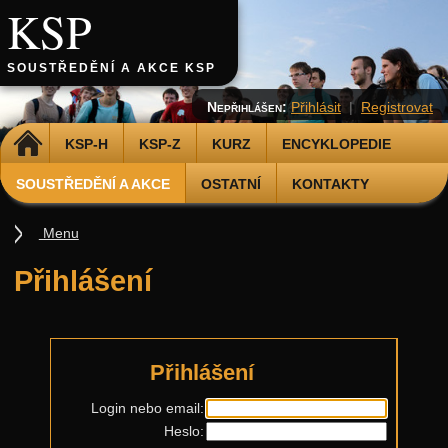
KSP
SOUSTŘEDĚNÍ A AKCE KSP
Nepřihlášen:
Přihlásit
|
Registrovat
DOMŮ
KSP-H
KSP-Z
KURZ
ENCYKLOPEDIE
SOUSTŘEDĚNÍ A AKCE
OSTATNÍ
KONTAKTY
Menu
Soustředění
Přihlášení
Smršť
Další akce
Putovní přednášky
Přihlášení
Kalíšky
Login nebo email:
Heslo:
DOD