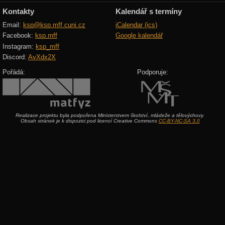
Kontakty
Kalendář s termíny
Email:
ksp@ksp.mff.cuni.cz
iCalendar (ics)
Facebook:
ksp.mff
Google kalendář
Instagram:
ksp_mff
Discord:
AvXdx2X
Pořádá:
Podporuje:
Realizace projektu byla podpořena Ministerstvem školství, mládeže a tělovýchovy.
Obsah stránek je k dispozici pod licencí Creative Commons
CC-BY-NC-SA 3.0