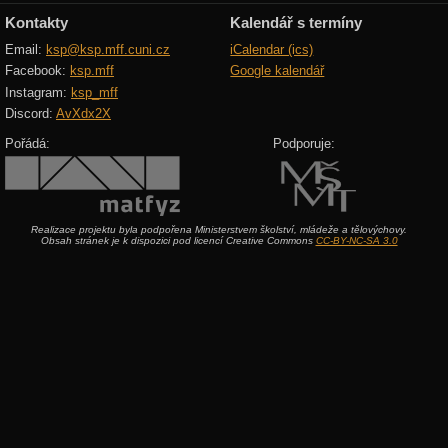
Kontakty
Kalendář s termíny
Email:
ksp@ksp.mff.cuni.cz
iCalendar (ics)
Facebook:
ksp.mff
Google kalendář
Instagram:
ksp_mff
Discord:
AvXdx2X
Pořádá:
Podporuje:
Realizace projektu byla podpořena Ministerstvem školství, mládeže a tělovýchovy.
Obsah stránek je k dispozici pod licencí Creative Commons
CC-BY-NC-SA 3.0