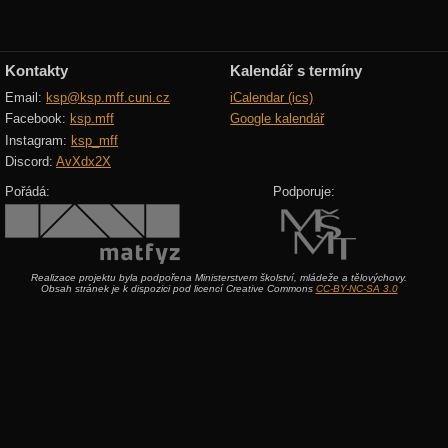
Kontakty
Kalendář s termíny
Email:
ksp@ksp.mff.cuni.cz
iCalendar (ics)
Facebook:
ksp.mff
Google kalendář
Instagram:
ksp_mff
Discord:
AvXdx2X
Pořádá:
Podporuje:
Realizace projektu byla podpořena Ministerstvem školství, mládeže a tělovýchovy.
Obsah stránek je k dispozici pod licencí Creative Commons
CC-BY-NC-SA 3.0