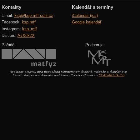
Kontakty
Kalendář s termíny
Email:
ksp@ksp.mff.cuni.cz
iCalendar (ics)
Facebook:
ksp.mff
Google kalendář
Instagram:
ksp_mff
Discord:
AvXdx2X
Pořádá:
Podporuje:
Realizace projektu byla podpořena Ministerstvem školství, mládeže a tělovýchovy.
Obsah stránek je k dispozici pod licencí Creative Commons
CC-BY-NC-SA 3.0