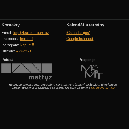
Kontakty
Kalendář s termíny
Email:
ksp@ksp.mff.cuni.cz
iCalendar (ics)
Facebook:
ksp.mff
Google kalendář
Instagram:
ksp_mff
Discord:
AvXdx2X
Pořádá:
Podporuje:
Realizace projektu byla podpořena Ministerstvem školství, mládeže a tělovýchovy.
Obsah stránek je k dispozici pod licencí Creative Commons
CC-BY-NC-SA 3.0