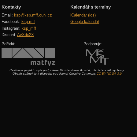
Kontakty
Kalendář s termíny
Email:
ksp@ksp.mff.cuni.cz
iCalendar (ics)
Facebook:
ksp.mff
Google kalendář
Instagram:
ksp_mff
Discord:
AvXdx2X
Pořádá:
Podporuje:
Realizace projektu byla podpořena Ministerstvem školství, mládeže a tělovýchovy.
Obsah stránek je k dispozici pod licencí Creative Commons
CC-BY-NC-SA 3.0