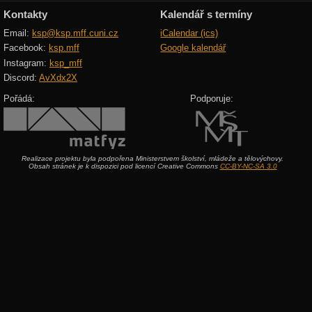
Kontakty
Kalendář s termíny
Email:
ksp@ksp.mff.cuni.cz
iCalendar (ics)
Facebook:
ksp.mff
Google kalendář
Instagram:
ksp_mff
Discord:
AvXdx2X
Pořádá:
Podporuje:
Realizace projektu byla podpořena Ministerstvem školství, mládeže a tělovýchovy.
Obsah stránek je k dispozici pod licencí Creative Commons
CC-BY-NC-SA 3.0