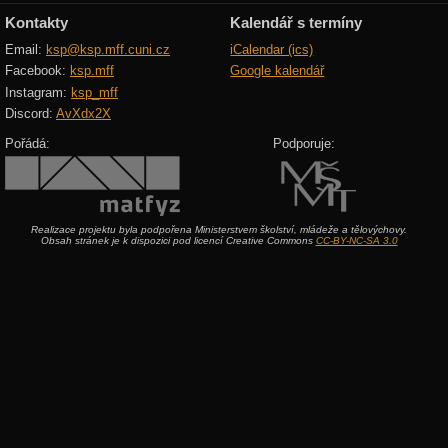
Kontakty
Kalendář s termíny
Email:
ksp@ksp.mff.cuni.cz
iCalendar (ics)
Facebook:
ksp.mff
Google kalendář
Instagram:
ksp_mff
Discord:
AvXdx2X
Pořádá:
Podporuje:
Realizace projektu byla podpořena Ministerstvem školství, mládeže a tělovýchovy.
Obsah stránek je k dispozici pod licencí Creative Commons
CC-BY-NC-SA 3.0