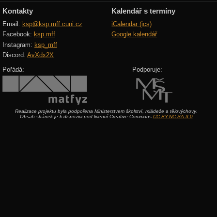
Kontakty
Kalendář s termíny
Email:
ksp@ksp.mff.cuni.cz
iCalendar (ics)
Facebook:
ksp.mff
Google kalendář
Instagram:
ksp_mff
Discord:
AvXdx2X
Pořádá:
Podporuje:
Realizace projektu byla podpořena Ministerstvem školství, mládeže a tělovýchovy.
Obsah stránek je k dispozici pod licencí Creative Commons
CC-BY-NC-SA 3.0