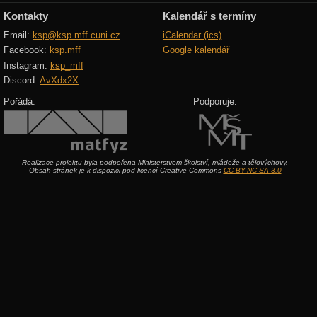
Kontakty
Kalendář s termíny
Email:
ksp@ksp.mff.cuni.cz
iCalendar (ics)
Facebook:
ksp.mff
Google kalendář
Instagram:
ksp_mff
Discord:
AvXdx2X
Pořádá:
Podporuje:
Realizace projektu byla podpořena Ministerstvem školství, mládeže a tělovýchovy.
Obsah stránek je k dispozici pod licencí Creative Commons
CC-BY-NC-SA 3.0