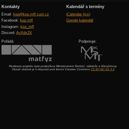
Kontakty
Kalendář s termíny
Email:
ksp@ksp.mff.cuni.cz
iCalendar (ics)
Facebook:
ksp.mff
Google kalendář
Instagram:
ksp_mff
Discord:
AvXdx2X
Pořádá:
Podporuje:
Realizace projektu byla podpořena Ministerstvem školství, mládeže a tělovýchovy.
Obsah stránek je k dispozici pod licencí Creative Commons
CC-BY-NC-SA 3.0