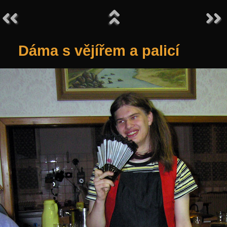
Dáma s vějířem a palicí