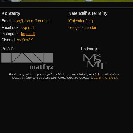
Kontakty
Kalendář s termíny
Email:
ksp@ksp.mff.cuni.cz
iCalendar (ics)
Facebook:
ksp.mff
Google kalendář
Instagram:
ksp_mff
Discord:
AvXdx2X
Pořádá:
Podporuje:
Realizace projektu byla podpořena Ministerstvem školství, mládeže a tělovýchovy.
Obsah stránek je k dispozici pod licencí Creative Commons
CC-BY-NC-SA 3.0