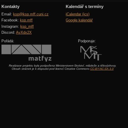
Kontakty
Kalendář s termíny
Email:
ksp@ksp.mff.cuni.cz
iCalendar (ics)
Facebook:
ksp.mff
Google kalendář
Instagram:
ksp_mff
Discord:
AvXdx2X
Pořádá:
Podporuje:
Realizace projektu byla podpořena Ministerstvem školství, mládeže a tělovýchovy.
Obsah stránek je k dispozici pod licencí Creative Commons
CC-BY-NC-SA 3.0