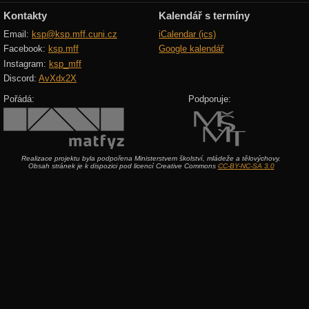
Kontakty
Kalendář s termíny
Email:
ksp@ksp.mff.cuni.cz
iCalendar (ics)
Facebook:
ksp.mff
Google kalendář
Instagram:
ksp_mff
Discord:
AvXdx2X
Pořádá:
Podporuje:
Realizace projektu byla podpořena Ministerstvem školství, mládeže a tělovýchovy.
Obsah stránek je k dispozici pod licencí Creative Commons
CC-BY-NC-SA 3.0