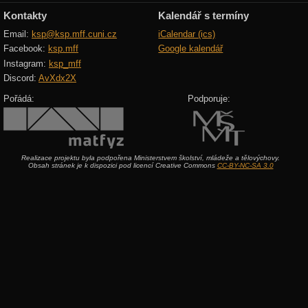
Kontakty
Kalendář s termíny
Email:
ksp@ksp.mff.cuni.cz
iCalendar (ics)
Facebook:
ksp.mff
Google kalendář
Instagram:
ksp_mff
Discord:
AvXdx2X
Pořádá:
Podporuje:
Realizace projektu byla podpořena Ministerstvem školství, mládeže a tělovýchovy.
Obsah stránek je k dispozici pod licencí Creative Commons
CC-BY-NC-SA 3.0