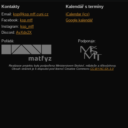
Kontakty
Kalendář s termíny
Email:
ksp@ksp.mff.cuni.cz
iCalendar (ics)
Facebook:
ksp.mff
Google kalendář
Instagram:
ksp_mff
Discord:
AvXdx2X
Pořádá:
Podporuje:
Realizace projektu byla podpořena Ministerstvem školství, mládeže a tělovýchovy.
Obsah stránek je k dispozici pod licencí Creative Commons
CC-BY-NC-SA 3.0