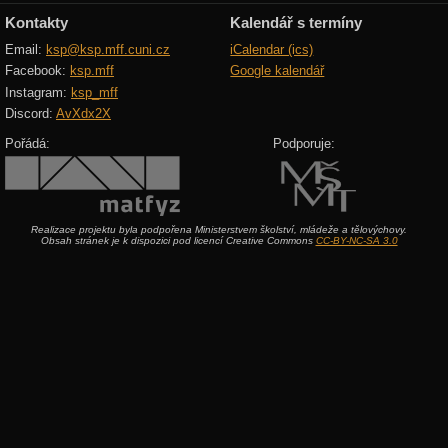
Kontakty
Kalendář s termíny
Email:
ksp@ksp.mff.cuni.cz
iCalendar (ics)
Facebook:
ksp.mff
Google kalendář
Instagram:
ksp_mff
Discord:
AvXdx2X
Pořádá:
Podporuje:
Realizace projektu byla podpořena Ministerstvem školství, mládeže a tělovýchovy.
Obsah stránek je k dispozici pod licencí Creative Commons
CC-BY-NC-SA 3.0