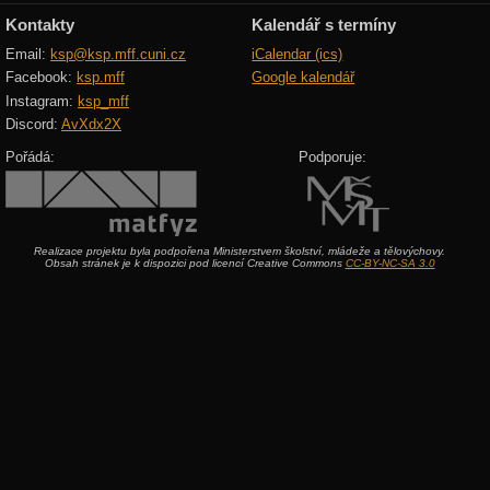
Kontakty
Kalendář s termíny
Email:
ksp@ksp.mff.cuni.cz
iCalendar (ics)
Facebook:
ksp.mff
Google kalendář
Instagram:
ksp_mff
Discord:
AvXdx2X
Pořádá:
Podporuje:
Realizace projektu byla podpořena Ministerstvem školství, mládeže a tělovýchovy.
Obsah stránek je k dispozici pod licencí Creative Commons
CC-BY-NC-SA 3.0