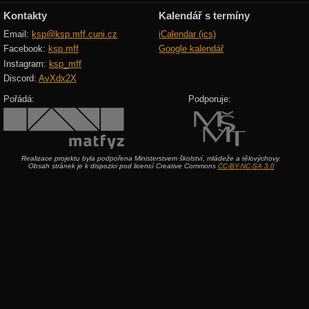
Kontakty
Kalendář s termíny
Email:
ksp@ksp.mff.cuni.cz
iCalendar (ics)
Facebook:
ksp.mff
Google kalendář
Instagram:
ksp_mff
Discord:
AvXdx2X
Pořádá:
Podporuje:
Realizace projektu byla podpořena Ministerstvem školství, mládeže a tělovýchovy.
Obsah stránek je k dispozici pod licencí Creative Commons
CC-BY-NC-SA 3.0