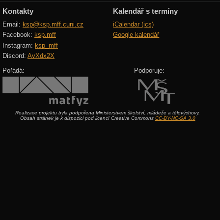
Kontakty
Kalendář s termíny
Email:
ksp@ksp.mff.cuni.cz
iCalendar (ics)
Facebook:
ksp.mff
Google kalendář
Instagram:
ksp_mff
Discord:
AvXdx2X
Pořádá:
Podporuje:
Realizace projektu byla podpořena Ministerstvem školství, mládeže a tělovýchovy.
Obsah stránek je k dispozici pod licencí Creative Commons
CC-BY-NC-SA 3.0