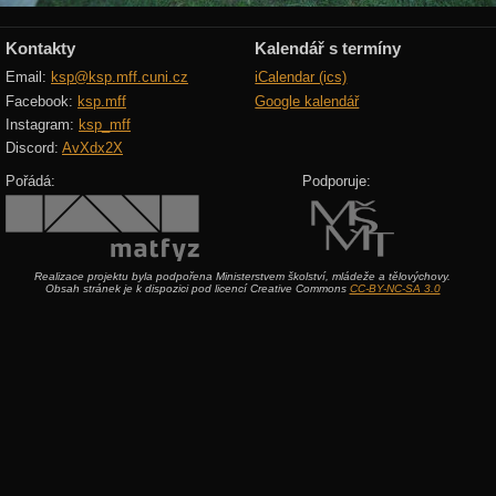
Kontakty
Kalendář s termíny
Email:
ksp@ksp.mff.cuni.cz
iCalendar (ics)
Facebook:
ksp.mff
Google kalendář
Instagram:
ksp_mff
Discord:
AvXdx2X
Pořádá:
Podporuje:
Realizace projektu byla podpořena Ministerstvem školství, mládeže a tělovýchovy.
Obsah stránek je k dispozici pod licencí Creative Commons
CC-BY-NC-SA 3.0