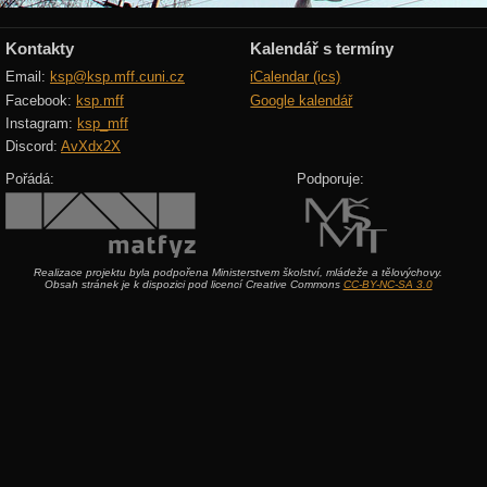
Kontakty
Kalendář s termíny
Email:
ksp@ksp.mff.cuni.cz
iCalendar (ics)
Facebook:
ksp.mff
Google kalendář
Instagram:
ksp_mff
Discord:
AvXdx2X
Pořádá:
Podporuje:
Realizace projektu byla podpořena Ministerstvem školství, mládeže a tělovýchovy.
Obsah stránek je k dispozici pod licencí Creative Commons
CC-BY-NC-SA 3.0