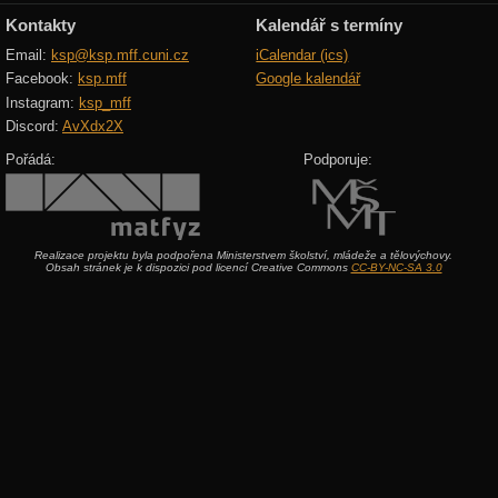
Kontakty
Kalendář s termíny
Email:
ksp@ksp.mff.cuni.cz
iCalendar (ics)
Facebook:
ksp.mff
Google kalendář
Instagram:
ksp_mff
Discord:
AvXdx2X
Pořádá:
Podporuje:
Realizace projektu byla podpořena Ministerstvem školství, mládeže a tělovýchovy.
Obsah stránek je k dispozici pod licencí Creative Commons
CC-BY-NC-SA 3.0