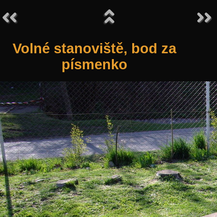
Volné stanoviště, bod za
písmenko