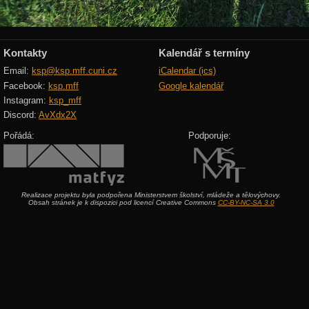
Kontakty
Kalendář s termíny
Email:
ksp@ksp.mff.cuni.cz
iCalendar (ics)
Facebook:
ksp.mff
Google kalendář
Instagram:
ksp_mff
Discord:
AvXdx2X
Pořádá:
Podporuje:
Realizace projektu byla podpořena Ministerstvem školství, mládeže a tělovýchovy.
Obsah stránek je k dispozici pod licencí Creative Commons
CC-BY-NC-SA 3.0