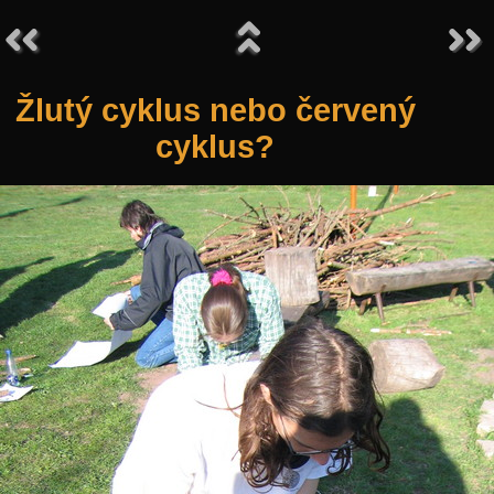
Žlutý cyklus nebo červený
cyklus?