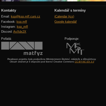
Kontakty
Kalendář s termíny
Email:
ksp@ksp.mff.cuni.cz
iCalendar (ics)
Facebook:
ksp.mff
Google kalendář
Instagram:
ksp_mff
Discord:
AvXdx2X
Pořádá:
Podporuje:
Realizace projektu byla podpořena Ministerstvem školství, mládeže a tělovýchovy.
Obsah stránek je k dispozici pod licencí Creative Commons
CC-BY-NC-SA 3.0