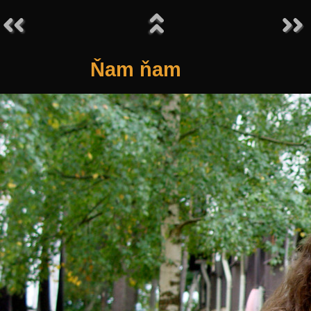
Ňam ňam