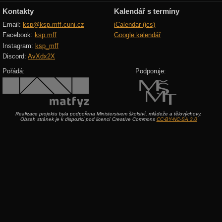
Kontakty
Kalendář s termíny
Email:
ksp@ksp.mff.cuni.cz
iCalendar (ics)
Facebook:
ksp.mff
Google kalendář
Instagram:
ksp_mff
Discord:
AvXdx2X
Pořádá:
Podporuje:
Realizace projektu byla podpořena Ministerstvem školství, mládeže a tělovýchovy.
Obsah stránek je k dispozici pod licencí Creative Commons
CC-BY-NC-SA 3.0