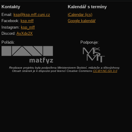
Kontakty
Kalendář s termíny
Email:
ksp@ksp.mff.cuni.cz
iCalendar (ics)
Facebook:
ksp.mff
Google kalendář
Instagram:
ksp_mff
Discord:
AvXdx2X
Pořádá:
Podporuje:
Realizace projektu byla podpořena Ministerstvem školství, mládeže a tělovýchovy.
Obsah stránek je k dispozici pod licencí Creative Commons
CC-BY-NC-SA 3.0