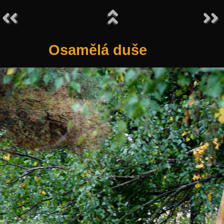
Osamělá duše