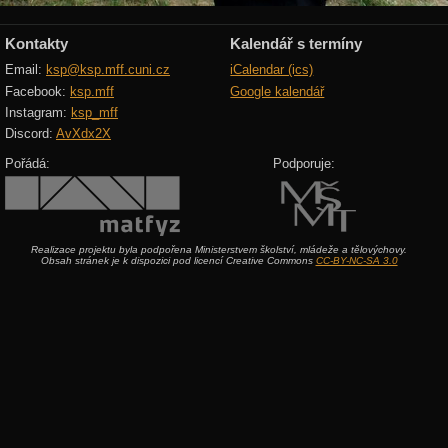
Kontakty
Kalendář s termíny
Email:
ksp@ksp.mff.cuni.cz
iCalendar (ics)
Facebook:
ksp.mff
Google kalendář
Instagram:
ksp_mff
Discord:
AvXdx2X
Pořádá:
Podporuje:
Realizace projektu byla podpořena Ministerstvem školství, mládeže a tělovýchovy.
Obsah stránek je k dispozici pod licencí Creative Commons
CC-BY-NC-SA 3.0