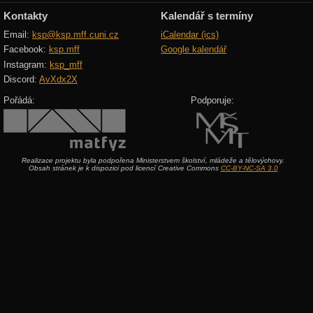
Kontakty
Kalendář s termíny
Email:
ksp@ksp.mff.cuni.cz
iCalendar (ics)
Facebook:
ksp.mff
Google kalendář
Instagram:
ksp_mff
Discord:
AvXdx2X
Pořádá:
Podporuje:
Realizace projektu byla podpořena Ministerstvem školství, mládeže a tělovýchovy.
Obsah stránek je k dispozici pod licencí Creative Commons
CC-BY-NC-SA 3.0