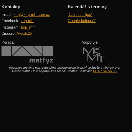
Kontakty
Kalendář s termíny
Email:
ksp@ksp.mff.cuni.cz
iCalendar (ics)
Facebook:
ksp.mff
Google kalendář
Instagram:
ksp_mff
Discord:
AvXdx2X
Pořádá:
Podporuje:
Realizace projektu byla podpořena Ministerstvem školství, mládeže a tělovýchovy.
Obsah stránek je k dispozici pod licencí Creative Commons
CC-BY-NC-SA 3.0