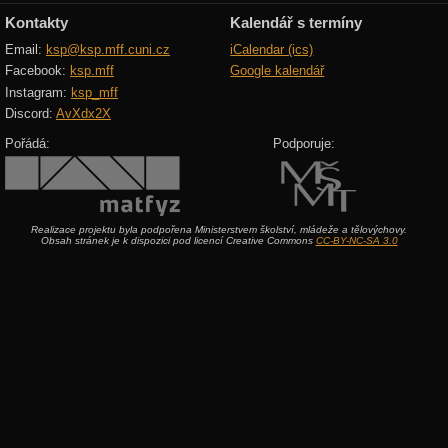
Kontakty
Kalendář s termíny
Email:
ksp@ksp.mff.cuni.cz
iCalendar (ics)
Facebook:
ksp.mff
Google kalendář
Instagram:
ksp_mff
Discord:
AvXdx2X
Pořádá:
Podporuje:
Realizace projektu byla podpořena Ministerstvem školství, mládeže a tělovýchovy.
Obsah stránek je k dispozici pod licencí Creative Commons
CC-BY-NC-SA 3.0