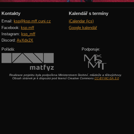
Kontakty
Kalendář s termíny
Email:
ksp@ksp.mff.cuni.cz
iCalendar (ics)
Facebook:
ksp.mff
Google kalendář
Instagram:
ksp_mff
Discord:
AvXdx2X
Pořádá:
Podporuje:
Realizace projektu byla podpořena Ministerstvem školství, mládeže a tělovýchovy.
Obsah stránek je k dispozici pod licencí Creative Commons
CC-BY-NC-SA 3.0