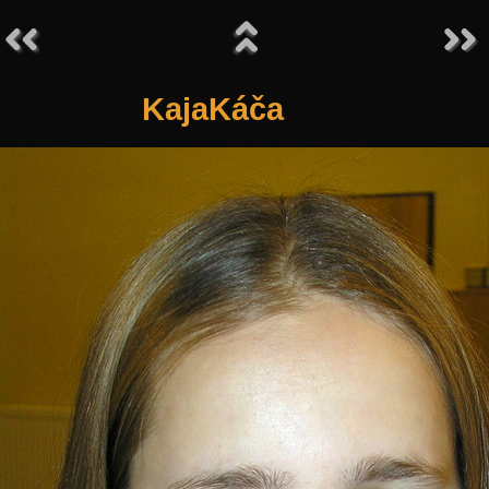
KajaKáča