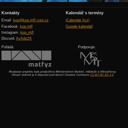
Kontakty
Kalendář s termíny
Email:
ksp@ksp.mff.cuni.cz
iCalendar (ics)
Facebook:
ksp.mff
Google kalendář
Instagram:
ksp_mff
Discord:
AvXdx2X
Pořádá:
Podporuje:
Realizace projektu byla podpořena Ministerstvem školství, mládeže a tělovýchovy.
Obsah stránek je k dispozici pod licencí Creative Commons
CC-BY-NC-SA 3.0