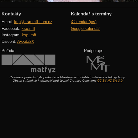
Kontakty
Kalendář s termíny
Email:
ksp@ksp.mff.cuni.cz
iCalendar (ics)
Facebook:
ksp.mff
Google kalendář
Instagram:
ksp_mff
Discord:
AvXdx2X
Pořádá:
Podporuje:
Realizace projektu byla podpořena Ministerstvem školství, mládeže a tělovýchovy.
Obsah stránek je k dispozici pod licencí Creative Commons
CC-BY-NC-SA 3.0