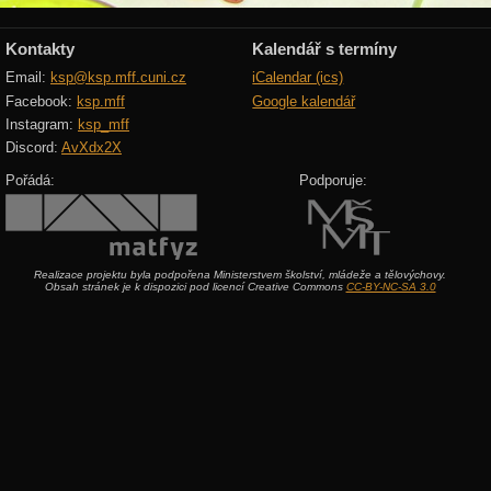
Kontakty
Kalendář s termíny
Email:
ksp@ksp.mff.cuni.cz
iCalendar (ics)
Facebook:
ksp.mff
Google kalendář
Instagram:
ksp_mff
Discord:
AvXdx2X
Pořádá:
Podporuje:
Realizace projektu byla podpořena Ministerstvem školství, mládeže a tělovýchovy.
Obsah stránek je k dispozici pod licencí Creative Commons
CC-BY-NC-SA 3.0