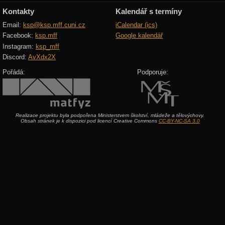
Kontakty
Kalendář s termíny
Email:
ksp@ksp.mff.cuni.cz
iCalendar (ics)
Facebook:
ksp.mff
Google kalendář
Instagram:
ksp_mff
Discord:
AvXdx2X
Pořádá:
Podporuje:
Realizace projektu byla podpořena Ministerstvem školství, mládeže a tělovýchovy.
Obsah stránek je k dispozici pod licencí Creative Commons
CC-BY-NC-SA 3.0