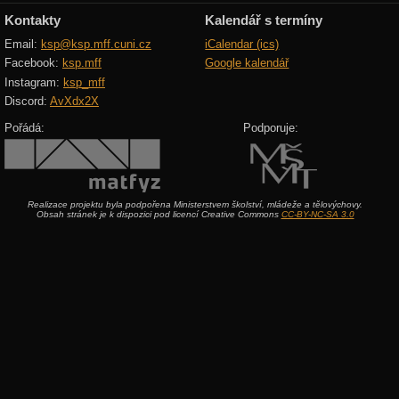
Kontakty
Kalendář s termíny
Email:
ksp@ksp.mff.cuni.cz
iCalendar (ics)
Facebook:
ksp.mff
Google kalendář
Instagram:
ksp_mff
Discord:
AvXdx2X
Pořádá:
Podporuje:
Realizace projektu byla podpořena Ministerstvem školství, mládeže a tělovýchovy.
Obsah stránek je k dispozici pod licencí Creative Commons
CC-BY-NC-SA 3.0