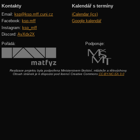
Kontakty
Kalendář s termíny
Email:
ksp@ksp.mff.cuni.cz
iCalendar (ics)
Facebook:
ksp.mff
Google kalendář
Instagram:
ksp_mff
Discord:
AvXdx2X
Pořádá:
Podporuje:
Realizace projektu byla podpořena Ministerstvem školství, mládeže a tělovýchovy.
Obsah stránek je k dispozici pod licencí Creative Commons
CC-BY-NC-SA 3.0