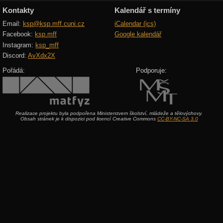
Kontakty
Kalendář s termíny
Email:
ksp@ksp.mff.cuni.cz
iCalendar (ics)
Facebook:
ksp.mff
Google kalendář
Instagram:
ksp_mff
Discord:
AvXdx2X
Pořádá:
Podporuje:
Realizace projektu byla podpořena Ministerstvem školství, mládeže a tělovýchovy.
Obsah stránek je k dispozici pod licencí Creative Commons
CC-BY-NC-SA 3.0