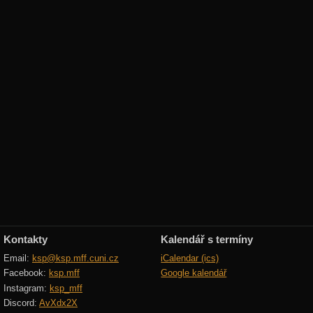
Kontakty
Kalendář s termíny
Email:
ksp@ksp.mff.cuni.cz
iCalendar (ics)
Facebook:
ksp.mff
Google kalendář
Instagram:
ksp_mff
Discord:
AvXdx2X