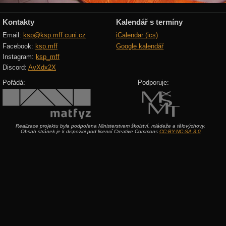
Kontakty
Kalendář s termíny
Email:
ksp@ksp.mff.cuni.cz
iCalendar (ics)
Facebook:
ksp.mff
Google kalendář
Instagram:
ksp_mff
Discord:
AvXdx2X
Pořádá:
Podporuje:
Realizace projektu byla podpořena Ministerstvem školství, mládeže a tělovýchovy.
Obsah stránek je k dispozici pod licencí Creative Commons
CC-BY-NC-SA 3.0