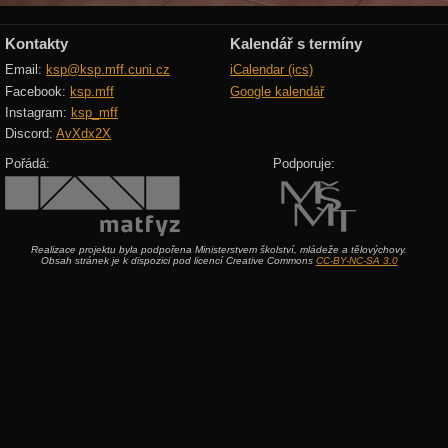
Kontakty
Kalendář s termíny
Email:
ksp@ksp.mff.cuni.cz
iCalendar (ics)
Facebook:
ksp.mff
Google kalendář
Instagram:
ksp_mff
Discord:
AvXdx2X
Pořádá:
Podporuje:
Realizace projektu byla podpořena Ministerstvem školství, mládeže a tělovýchovy.
Obsah stránek je k dispozici pod licencí Creative Commons
CC-BY-NC-SA 3.0