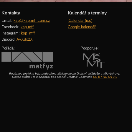
Kontakty
Kalendář s termíny
Email:
ksp@ksp.mff.cuni.cz
iCalendar (ics)
Facebook:
ksp.mff
Google kalendář
Instagram:
ksp_mff
Discord:
AvXdx2X
Pořádá:
Podporuje:
Realizace projektu byla podpořena Ministerstvem školství, mládeže a tělovýchovy.
Obsah stránek je k dispozici pod licencí Creative Commons
CC-BY-NC-SA 3.0