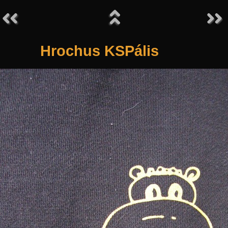
Hrochus KSPális