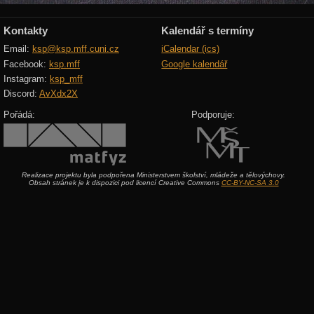
Kontakty
Kalendář s termíny
Email:
ksp@ksp.mff.cuni.cz
iCalendar (ics)
Facebook:
ksp.mff
Google kalendář
Instagram:
ksp_mff
Discord:
AvXdx2X
Pořádá:
Podporuje:
Realizace projektu byla podpořena Ministerstvem školství, mládeže a tělovýchovy.
Obsah stránek je k dispozici pod licencí Creative Commons
CC-BY-NC-SA 3.0