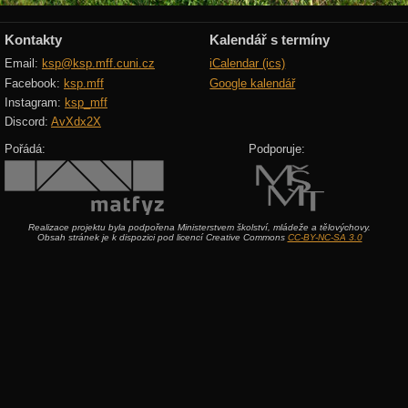
Kontakty
Kalendář s termíny
Email:
ksp@ksp.mff.cuni.cz
iCalendar (ics)
Facebook:
ksp.mff
Google kalendář
Instagram:
ksp_mff
Discord:
AvXdx2X
Pořádá:
Podporuje:
Realizace projektu byla podpořena Ministerstvem školství, mládeže a tělovýchovy.
Obsah stránek je k dispozici pod licencí Creative Commons
CC-BY-NC-SA 3.0