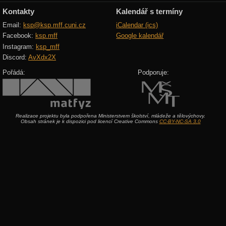
Kontakty
Kalendář s termíny
Email:
ksp@ksp.mff.cuni.cz
iCalendar (ics)
Facebook:
ksp.mff
Google kalendář
Instagram:
ksp_mff
Discord:
AvXdx2X
Pořádá:
Podporuje:
Realizace projektu byla podpořena Ministerstvem školství, mládeže a tělovýchovy.
Obsah stránek je k dispozici pod licencí Creative Commons
CC-BY-NC-SA 3.0