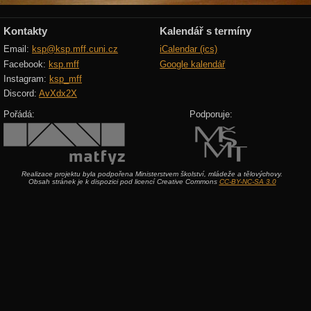
Kontakty
Kalendář s termíny
Email:
ksp@ksp.mff.cuni.cz
iCalendar (ics)
Facebook:
ksp.mff
Google kalendář
Instagram:
ksp_mff
Discord:
AvXdx2X
Pořádá:
Podporuje:
Realizace projektu byla podpořena Ministerstvem školství, mládeže a tělovýchovy.
Obsah stránek je k dispozici pod licencí Creative Commons
CC-BY-NC-SA 3.0