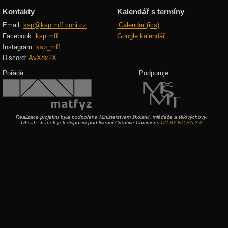
Kontakty
Kalendář s termíny
Email:
ksp@ksp.mff.cuni.cz
iCalendar (ics)
Facebook:
ksp.mff
Google kalendář
Instagram:
ksp_mff
Discord:
AvXdx2X
Pořádá:
Podporuje:
Realizace projektu byla podpořena Ministerstvem školství, mládeže a tělovýchovy.
Obsah stránek je k dispozici pod licencí Creative Commons
CC-BY-NC-SA 3.0