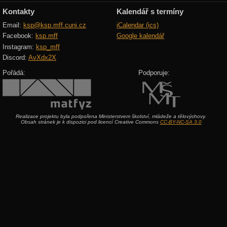
Kontakty
Kalendář s termíny
Email:
ksp@ksp.mff.cuni.cz
iCalendar (ics)
Facebook:
ksp.mff
Google kalendář
Instagram:
ksp_mff
Discord:
AvXdx2X
Pořádá:
Podporuje:
Realizace projektu byla podpořena Ministerstvem školství, mládeže a tělovýchovy.
Obsah stránek je k dispozici pod licencí Creative Commons
CC-BY-NC-SA 3.0